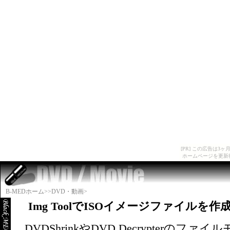
[PR] この広告は
ホームページを更新
B-MEDホーム>>
DVD・動画>
Img ToolでISOイメージファイルを作
DVDShrinkやDVD Decrypter