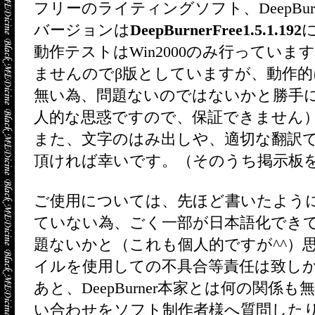
フリーのライティングソフト、DeepBu
バージョンは
DeepBurnerFree1.5.1.192
動作テストはWin2000のみ行ってい
ませんのでβ版としていますが、動作
無い為、問題ないのではないかと勝手
人的な思惑ですので、保証できません
また、文字のはみ出しや、適切な翻訳
頂ければ幸いです。（そのうち掲示板
ご使用については、先ほど書いたよう
ていない為、ごく一部が日本語化でき
題ないかと（これも個人的ですが^^）
イルを使用しての不具合等責任は致し
あと、DeepBurner本家とは何の関
い合わせをソフト制作者様へ質問した