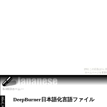
[PR] この広告は
ホームページを更新
B-MEDホーム>>
DeepBurner日本語化言語ファイル